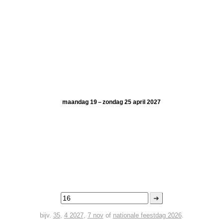
maandag 19 – zondag 25 april 2027
➜
bijv.
35
,
4 2027
,
7 nov
of
nationale feestdag 2026
.