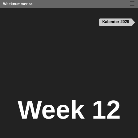
☰
Weeknummer
.be
Kalender met weeknummers en feestdagen
Kalender 2026
Over Weeknummer.be
Privacy en cookies
Week 12