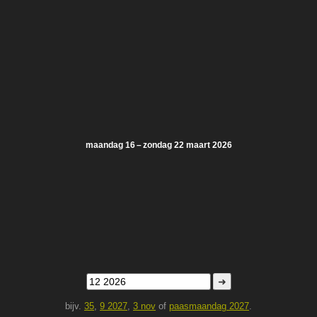
maandag 16 – zondag 22 maart 2026
➜
bijv.
35
,
9 2027
,
3 nov
of
paasmaandag 2027
.