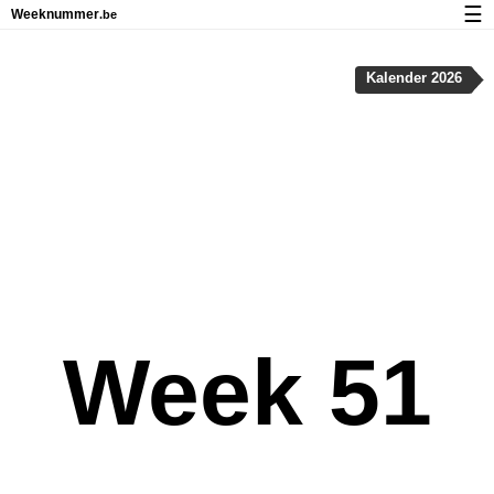
☰
Weeknummer
.be
Kalender met weeknummers en feestdagen
Kalender 2026
Over Weeknummer.be
Privacy en cookies
Week 51