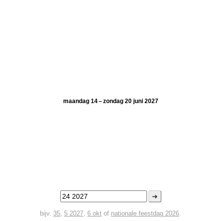
maandag 14 – zondag 20 juni 2027
➜
bijv.
35
,
5 2027
,
6 okt
of
nationale feestdag 2026
.