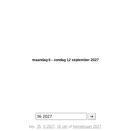
maandag 6 – zondag 12 september 2027
➜
bijv.
35
,
6 2027
,
16 okt
of
hemelvaart 2027
.