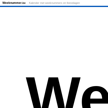
Weeknummer
.be
Kalender met weeknummers en feestdagen
We