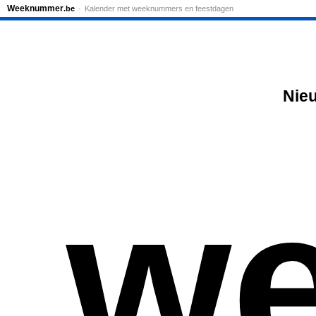
Weeknummer
.be
Kalender met weeknummers en feestdagen
Nie
we