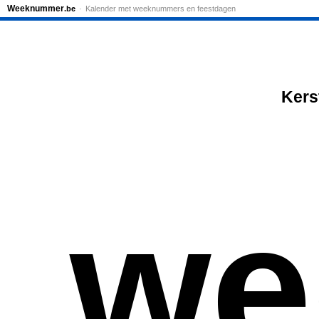
Weeknummer
.be
Kalender met weeknummers en feestdagen
Kers
we