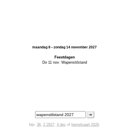
maandag 8 – zondag 14 november 2027
Feestdagen
Do 11 nov:
Wapenstilstand
➜
bijv.
36
,
2 2027
,
4 dec
of
hemelvaart 2026
.