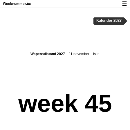
☰
Weeknummer
.be
Kalender met weeknummers en feestdagen
Kalender 2027
Over Weeknummer.be
Privacy en cookies
Wapenstilstand 2027
– 11 november – is in
week 45