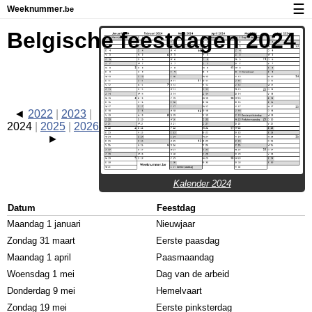
☰
Weeknummer
.be
Kalender met weeknummers en feestdagen
Belgische feestdagen 2024
Over Weeknummer.be
Privacy en cookies
2022
2023
2024
2025
2026
Kalender 2024
Datum
Feestdag
Maandag 1 januari
Nieuwjaar
Zondag 31 maart
Eerste paasdag
Maandag 1 april
Paasmaandag
Woensdag 1 mei
Dag van de arbeid
Donderdag 9 mei
Hemelvaart
Zondag 19 mei
Eerste pinksterdag