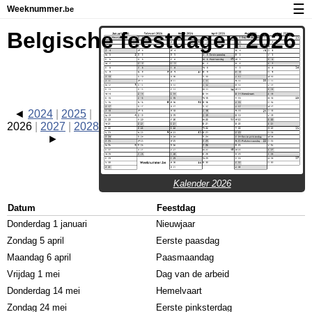
☰
Weeknummer
.be
Kalender met weeknummers en feestdagen
Belgische feestdagen 2026
Over Weeknummer.be
Privacy en cookies
2024
2025
2026
2027
2028
Kalender 2026
Datum
Feestdag
Donderdag 1 januari
Nieuwjaar
Zondag 5 april
Eerste paasdag
Maandag 6 april
Paasmaandag
Vrijdag 1 mei
Dag van de arbeid
Donderdag 14 mei
Hemelvaart
Zondag 24 mei
Eerste pinksterdag