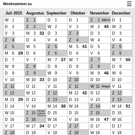
☰
Weeknummer
.be
Juli 2015
Augustus
September
Oktober
November
December
Kalender met weeknummers en feestdagen
2015
2015
2015
2015
2015
W
1
Z
1
D
1
D
1
Z
1
D
1
Allerheiligen
Over Weeknummer.be
45
D
2
Z
2
W
2
V
2
M
2
W
2
32
V
3
M
3
D
3
Z
3
D
3
D
3
Privacy en cookies
Z
4
D
4
V
4
Z
4
W
4
V
4
41
Z
5
W
5
Z
5
M
5
D
5
Z
5
28
M
6
D
6
Z
6
D
6
V
6
Z
6
37
50
D
7
V
7
M
7
W
7
Z
7
M
7
W
8
Z
8
D
8
D
8
Z
8
D
8
46
D
9
Z
9
W
9
V
9
M
9
W
9
33
V
10
M
10
D
10
Z
10
D
10
D
10
Z
11
D
11
V
11
Z
11
W
11
V
11
Wapenstilstand
42
Z
12
W
12
Z
12
M
12
D
12
Z
12
29
M
13
D
13
Z
13
D
13
V
13
Z
13
38
51
D
14
V
14
M
14
W
14
Z
14
M
14
Onze
W
15
Z
15
D
15
D
15
Z
15
D
15
Lieve
Vrouw
hemelvaart
47
D
16
Z
16
W
16
V
16
M
16
W
16
34
V
17
M
17
D
17
Z
17
D
17
D
17
Z
18
D
18
V
18
Z
18
W
18
V
18