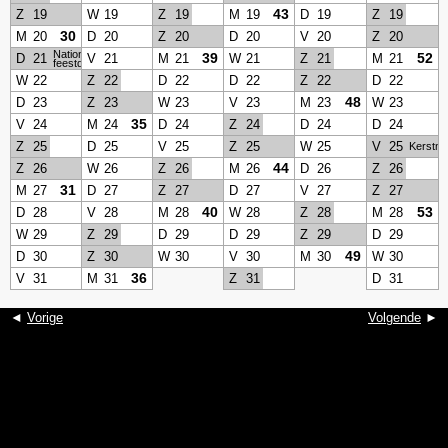
43
Z
19
W
19
Z
19
M
19
D
19
Z
19
30
M
20
D
20
Z
20
D
20
V
20
Z
20
Nationale
39
52
D
21
V
21
M
21
W
21
Z
21
M
21
feestdag
W
22
Z
22
D
22
D
22
Z
22
D
22
48
D
23
Z
23
W
23
V
23
M
23
W
23
35
V
24
M
24
D
24
Z
24
D
24
D
24
Z
25
D
25
V
25
Z
25
W
25
V
25
Kerstmi
44
Z
26
W
26
Z
26
M
26
D
26
Z
26
31
M
27
D
27
Z
27
D
27
V
27
Z
27
40
53
D
28
V
28
M
28
W
28
Z
28
M
28
W
29
Z
29
D
29
D
29
Z
29
D
29
49
D
30
Z
30
W
30
V
30
M
30
W
30
36
V
31
M
31
Z
31
D
31
◄
Vorige
Volgende
►