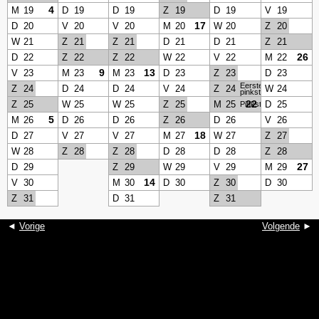
4
M
19
D
19
D
19
Z
19
D
19
V
19
17
D
20
V
20
V
20
M
20
W
20
Z
20
W
21
Z
21
Z
21
D
21
D
21
Z
21
26
D
22
Z
22
Z
22
W
22
V
22
M
22
9
13
V
23
M
23
M
23
D
23
Z
23
D
23
Eerste
Z
24
D
24
D
24
V
24
Z
24
W
24
pinksterdag
22
Z
25
W
25
W
25
Z
25
M
25
D
25
Pinkstermaandag
5
M
26
D
26
D
26
Z
26
D
26
V
26
18
D
27
V
27
V
27
M
27
W
27
Z
27
W
28
Z
28
Z
28
D
28
D
28
Z
28
27
D
29
Z
29
W
29
V
29
M
29
14
V
30
M
30
D
30
Z
30
D
30
Z
31
D
31
Z
31
◄
Vorige
Volgende
►