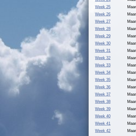
Week 25
Maan
Week 26
Maan
Week 27
Maan
Week 28
Maan
Week 29
Maan
Week 30
Maan
Week 31
Maan
Week 32
Maan
Week 33
Maan
Week 34
Maan
Week 35
Maan
Week 36
Maan
Week 37
Maan
Week 38
Maan
Week 39
Maan
Week 40
Maan
Week 41
Maan
Week 42
Maan