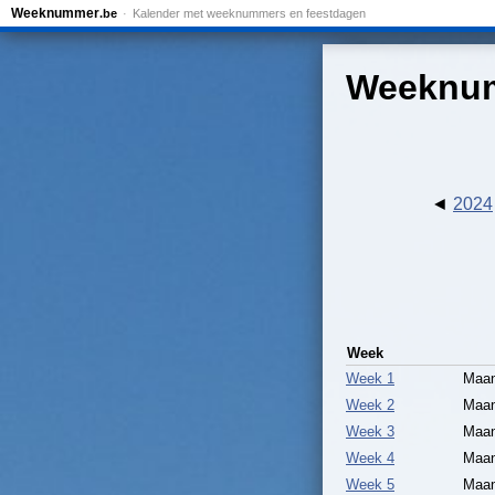
Weeknummer
.be
Kalender met weeknummers en feestdagen
Weeknum
2024
Week
Week 1
Maan
Week 2
Maan
Week 3
Maan
Week 4
Maan
Week 5
Maan