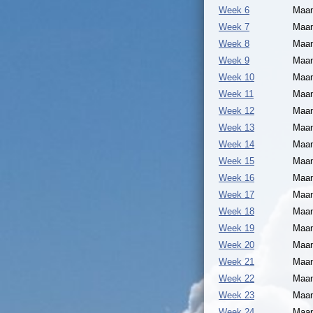
Week 6
Maan
Week 7
Maan
Week 8
Maan
Week 9
Maan
Week 10
Maan
Week 11
Maan
Week 12
Maan
Week 13
Maan
Week 14
Maan
Week 15
Maan
Week 16
Maan
Week 17
Maan
Week 18
Maan
Week 19
Maan
Week 20
Maan
Week 21
Maan
Week 22
Maan
Week 23
Maan
Week 24
Maan